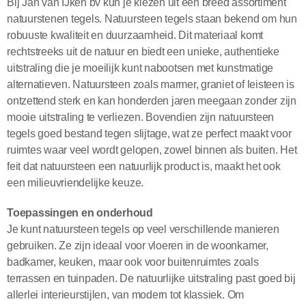
Bij Jan van IJken bv kun je kiezen uit een breed assortiment
natuurstenen tegels. Natuursteen tegels staan bekend om hun
robuuste kwaliteit en duurzaamheid. Dit materiaal komt
rechtstreeks uit de natuur en biedt een unieke, authentieke
uitstraling die je moeilijk kunt nabootsen met kunstmatige
alternatieven. Natuursteen zoals marmer, graniet of leisteen is
ontzettend sterk en kan honderden jaren meegaan zonder zijn
mooie uitstraling te verliezen. Bovendien zijn natuursteen
tegels goed bestand tegen slijtage, wat ze perfect maakt voor
ruimtes waar veel wordt gelopen, zowel binnen als buiten. Het
feit dat natuursteen een natuurlijk product is, maakt het ook
een milieuvriendelijke keuze.
Toepassingen en onderhoud
Je kunt natuursteen tegels op veel verschillende manieren
gebruiken. Ze zijn ideaal voor vloeren in de woonkamer,
badkamer, keuken, maar ook voor buitenruimtes zoals
terrassen en tuinpaden. De natuurlijke uitstraling past goed bij
allerlei interieurstijlen, van modern tot klassiek. Om