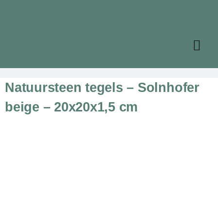
Ga
naar
inhoud
Togg
HOME
Navi
MOTIEFTEGELS
Natuursteen tegels – Solnhofer
KERAMISCH
FRANSE CEMENT
beige – 20x20x1,5 cm
NATUURSTEEN
BOEREN PLAVUIZEN
CONTACT