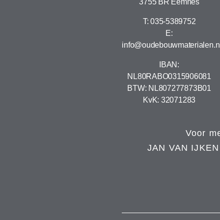
3755 BR Eemnes
T: 035-5389752
E:
info@oudebouwmaterialen.n
IBAN:
NL80RABO0315906081
BTW: NL807277873B01
KvK: 32071283
Voor me
JAN VAN IJKE