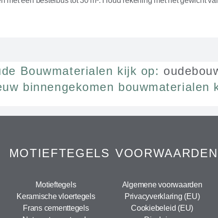
 met een bestelbus tot 30 m². Houd rekening met het gewicht va
de Bouwmaterialen kijk op:
oudebouw
euw binnengekomen bouwmaterialen k
MOTIEFTEGELS
VOORWAARDEN
Motieftegels
Algemene voorwaarden
Keramische vloertegels
Privacyverklaring (EU)
Frans cementtegels
Cookiebeleid (EU)