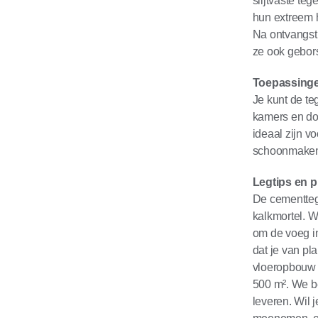
slijtvaste t
hun extreem 
Na ontvangst
ze ook gebor
Toepassing
Je kunt de te
kamers en do
ideaal zijn v
schoonmaken 
Legtips en 
De cementtege
kalkmortel. W
om de voeg in
dat je van pl
vloeropbouw v
500 m². We b
leveren. Wil 