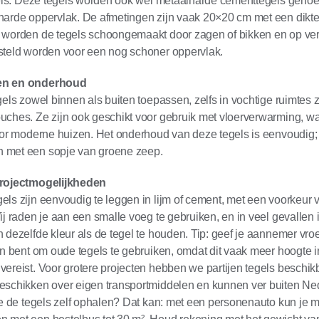
egels. Deze tegels worden ook wel metaalharde cementtegels ge
harde oppervlak. De afmetingen zijn vaak 20×20 cm met een dikte
 worden de tegels schoongemaakt door zagen of bikken en op v
steld worden voor een nog schoner oppervlak.
en en onderhoud
gels zowel binnen als buiten toepassen, zelfs in vochtige ruimtes 
uches. Ze zijn ook geschikt voor gebruik met vloerverwarming, w
oor moderne huizen. Het onderhoud van deze tegels is eenvoudig; 
met een sopje van groene zeep.
projectmogelijkheden
ls zijn eenvoudig te leggen in lijm of cement, met een voorkeur 
ij raden je aan een smalle voeg te gebruiken, en in veel gevallen 
 dezelfde kleur als de tegel te houden. Tip: geef je aannemer vroe
an bent om oude tegels te gebruiken, omdat dit vaak meer hoogte i
ereist. Voor grotere projecten hebben we partijen tegels beschikb
eschikken over eigen transportmiddelen en kunnen ver buiten Ne
je de tegels zelf ophalen? Dat kan: met een personenauto kun je 