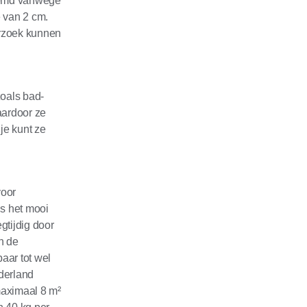
noemd vanwege
 van 2 cm.
erzoek kunnen
zoals bad-
aardoor ze
je kunt ze
voor
is het mooi
gtijdig door
n de
aar tot wel
derland
maximaal 8 m²