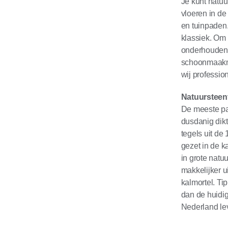
Je kunt natuu
vloeren in d
en tuinpaden. 
klassiek. Om 
onderhouden.
schoonmaakmi
wij professio
Natuursteent
De meeste pa
dusdanig dik
tegels uit de
gezet in de 
in grote natu
makkelijker u
kalmortel. Ti
dan de huidi
Nederland le