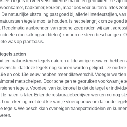
rsteen tegels op veel verschillende manieren gebruiken. Ze zijn i
e woonkamer, badkamer, keuken, maar ook voor buitenruimtes zoal
De natuurlijke uitstraling past goed bij allerlei interieurstijlen, va
natuursteen tegels mooi te houden, is het belangrijk om ze goed t
 Regelmatig aanbrengen van groene zeep raden wij aan, agress
ddelen (ontkalkingsmiddelen) kunnen de steen beschadigen. O
nele was op plantbasis.
egels zetten
rtijen natuurstenen tegels dateren uit de vorige eeuw en hebben
teverschil dat deze tegels nog kunnen worden gelijmd. De oudere
 19e en ook 18e eeuw hebben meer dikteverschil. Vroeger werden 
kalmortel met schelpen. Door schelpen te gebruiken voorkwam je 
urstenen tegels. Voordeel van kalkmortel is dat de tegel er individ
it te halen is later. Erkende restauratiebedrijven werken nu nog s
p: hou rekening met de dikte van je vloeropbouw omdat oude tegels
ge tegels. We beschikken over eigen transportmiddelen en kunnen
veren.