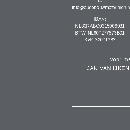
E:
info@oudebouwmaterialen.n
IBAN:
NL80RABO0315906081
BTW: NL807277873B01
KvK: 32071283
Voor me
JAN VAN IJKE