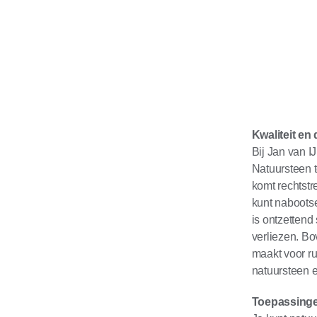
Kwaliteit e
Bij Jan van I
Natuursteen t
komt rechtstre
kunt nabootse
is ontzettend
verliezen. Bo
maakt voor ru
natuursteen e
Toepassing