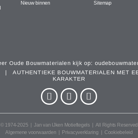
Nieuw binnen
Sitemap
l
er Oude Bouwmaterialen kijk op:
oudebouwmateri
N | AUTHENTIEKE BOUWMATERIALEN MET E
KARAKTER
© 1974-2025 |
Jan van IJken Motieftegels
| All Rights Reserved
Algemene voorwaarden
|
Privacyverklaring
|
Cookiebeleid