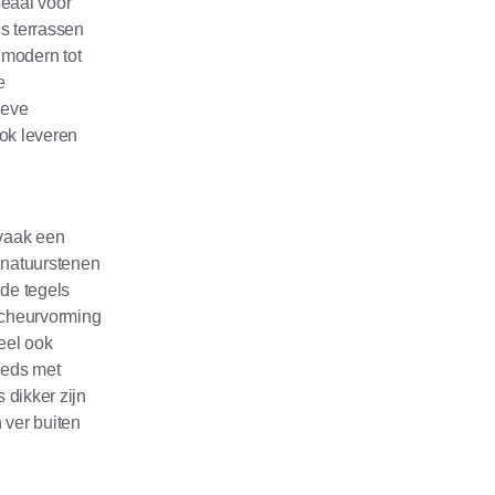
deaal voor
s terrassen
n modern tot
e
ieve
ok leveren
 vaak een
 natuurstenen
de tegels
scheurvorming
ueel ook
teeds met
 dikker zijn
 ver buiten