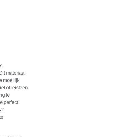
s.
it materiaal
e moeilijk
et of leisteen
ng te
e perfect
at
ze.