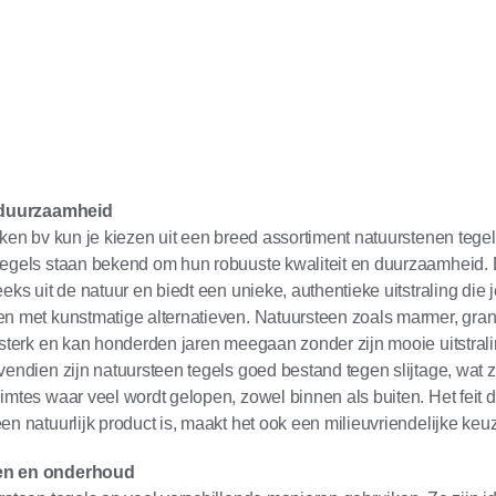
n duurzaamheid
Jken bv kun je kiezen uit een breed assortiment natuurstenen tegel
egels staan bekend om hun robuuste kwaliteit en duurzaamheid. D
eks uit de natuur en biedt een unieke, authentieke uitstraling die j
n met kunstmatige alternatieven. Natuursteen zoals marmer, grani
 sterk en kan honderden jaren meegaan zonder zijn mooie uitstrali
vendien zijn natuursteen tegels goed bestand tegen slijtage, wat z
imtes waar veel wordt gelopen, zowel binnen als buiten. Het feit d
en natuurlijk product is, maakt het ook een milieuvriendelijke keu
en en onderhoud