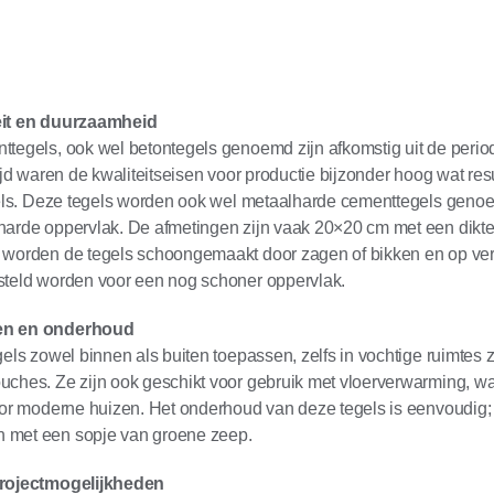
eit en duurzaamheid
ttegels, ook wel betontegels genoemd zijn afkomstig uit de peri
tijd waren de kwaliteitseisen voor productie bijzonder hoog wat res
egels. Deze tegels worden ook wel metaalharde cementtegels ge
harde oppervlak. De afmetingen zijn vaak 20×20 cm met een dikte
 worden de tegels schoongemaakt door zagen of bikken en op v
steld worden voor een nog schoner oppervlak.
en en onderhoud
gels zowel binnen als buiten toepassen, zelfs in vochtige ruimtes 
uches. Ze zijn ook geschikt voor gebruik met vloerverwarming, w
oor moderne huizen. Het onderhoud van deze tegels is eenvoudig; 
met een sopje van groene zeep.
projectmogelijkheden