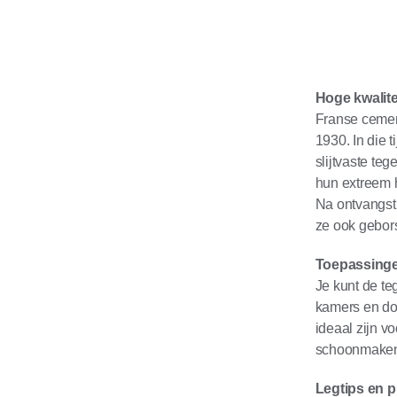
Hoge kwalit
Franse cemen
1930. In die 
slijtvaste t
hun extreem 
Na ontvangst
ze ook gebor
Toepassing
Je kunt de te
kamers en do
ideaal zijn v
schoonmaken 
Legtips en 