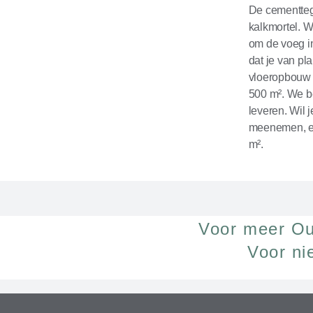
De cementtege
kalkmortel. W
om de voeg in
dat je van pl
vloeropbouw v
500 m². We b
leveren. Wil 
meenemen, en
m².
Voor meer Ou
Voor ni