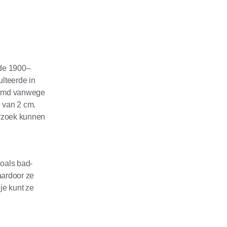
ode 1900–
ulteerde in
noemd vanwege
 van 2 cm.
erzoek kunnen
zoals bad-
aardoor ze
je kunt ze