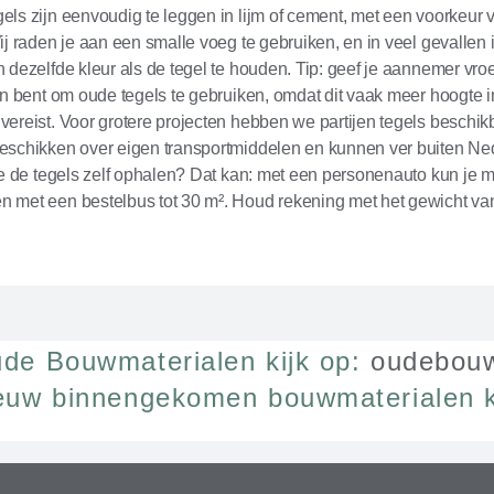
ls zijn eenvoudig te leggen in lijm of cement, met een voorkeur 
ij raden je aan een smalle voeg te gebruiken, en in veel gevallen 
 dezelfde kleur als de tegel te houden. Tip: geef je aannemer vroe
an bent om oude tegels te gebruiken, omdat dit vaak meer hoogte i
ereist. Voor grotere projecten hebben we partijen tegels beschikb
eschikken over eigen transportmiddelen en kunnen ver buiten Ne
je de tegels zelf ophalen? Dat kan: met een personenauto kun je 
 met een bestelbus tot 30 m². Houd rekening met het gewicht va
de Bouwmaterialen kijk op:
oudebouw
euw binnengekomen bouwmaterialen k