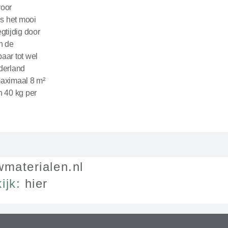
voor
is het mooi
gtijdig door
n de
aar tot wel
derland
maximaal 8 m²
n 40 kg per
materialen.nl
ijk:
hier