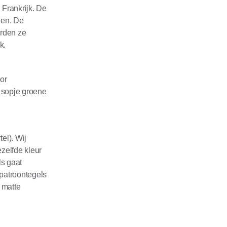
 Frankrijk. De
len. De
orden ze
k.
or
 sopje groene
el). Wij
zelfde kleur
ls gaat
patroontegels
 matte