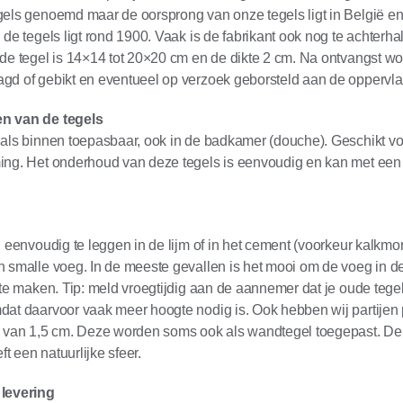
els genoemd maar de oorsprong van onze tegels ligt in België en
 de tegels ligt rond 1900. Vaak is de fabrikant ook nog te achterha
de tegel is 14×14 tot 20×20 cm en de dikte 2 cm. Na ontvangst w
gd of gebikt en eventueel op verzoek geborsteld aan de oppervla
n van de tegels
als binnen toepasbaar, ook in de badkamer (douche). Geschikt vo
ing. Het onderhoud van deze tegels is eenvoudig en kan met een
n eenvoudig te leggen in de lijm of in het cement (voorkeur kalkmort
 smalle voeg. In de meeste gevallen is het mooi om de voeg in de
 te maken. Tip: meld vroegtijdig aan de aannemer dat je oude tege
at daarvoor vaak meer hoogte nodig is. Ook hebben wij partijen 
e van 1,5 cm. Deze worden soms ook als wandtegel toegepast. De
eft een natuurlijke sfeer.
levering