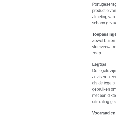
Portugese teg
productie van
afmeting van 
schoon gezaa
Toepassinge
Zowel buiten 
vloerverwarm
zeep.
Legtips
De tegels zij
adviseren een
als de tegels
gebruiken omd
met een dikt
uitstraling ge
Voorraad en 